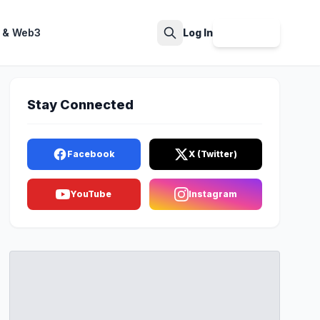
 & Web3
Log In
Sign Up
Search
Stay Connected
Facebook
X (Twitter)
YouTube
Instagram