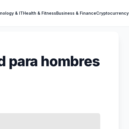
nology & IT
Health & Fitness
Business & Finance
Cryptocurrency
d para hombres