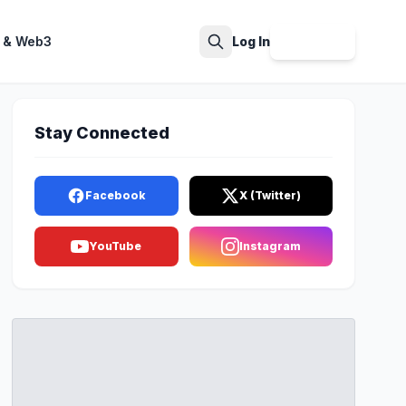
 & Web3
Log In
Sign Up
Search
Stay Connected
Facebook
X (Twitter)
YouTube
Instagram