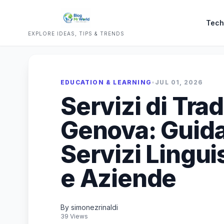
Tech
EXPLORE IDEAS, TIPS & TRENDS
EDUCATION & LEARNING
•
JUL 01, 2026
Servizi di Tra
Genova: Guida
Servizi Linguis
e Aziende
By simonezrinaldi
39 Views