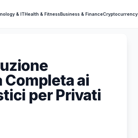
nology & IT
Health & Fitness
Business & Finance
Cryptocurrency
duzione
 Completa ai
tici per Privati