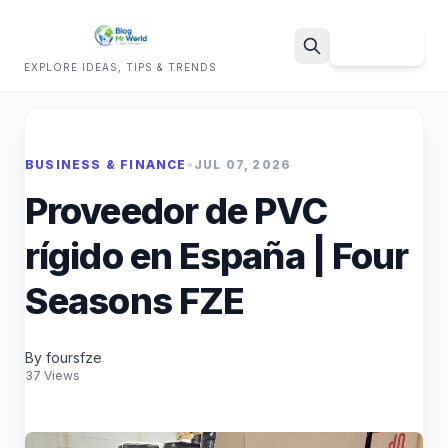
Sign Up
EXPLORE IDEAS, TIPS & TRENDS
Search
BUSINESS & FINANCE
•
JUL 07, 2026
Proveedor de PVC
rígido en España | Four
Seasons FZE
By foursfze
37 Views