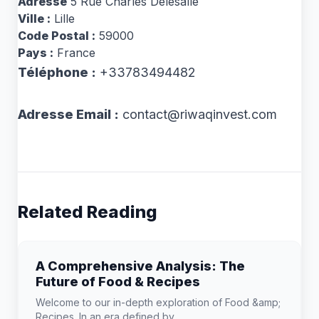
Adresse
5 Rue Charles Delesalle
Ville :
Lille
Code Postal :
59000
Pays :
France
Téléphone :
+33783494482
Adresse Email :
contact@riwaqinvest.com
Related Reading
A Comprehensive Analysis: The
Future of Food & Recipes
Welcome to our in-depth exploration of Food &amp;
Recipes. In an era defined by...