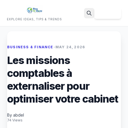
Sign Up
EXPLORE IDEAS, TIPS & TRENDS
Search
BUSINESS & FINANCE
•
MAY 24, 2026
Les missions
comptables à
externaliser pour
optimiser votre cabinet
By abdel
74 Views