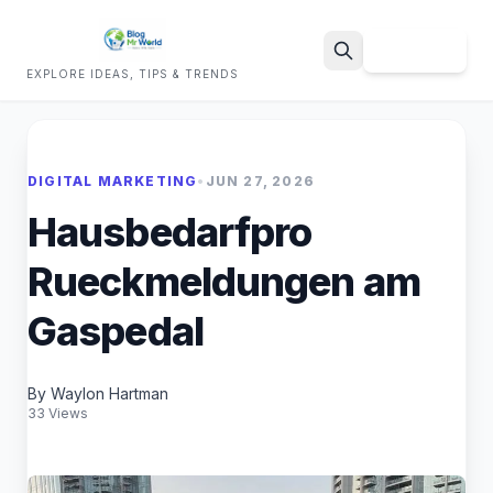
Sign Up
EXPLORE IDEAS, TIPS & TRENDS
Search
DIGITAL MARKETING
•
JUN 27, 2026
Hausbedarfpro
Rueckmeldungen am
Gaspedal
By Waylon Hartman
33 Views