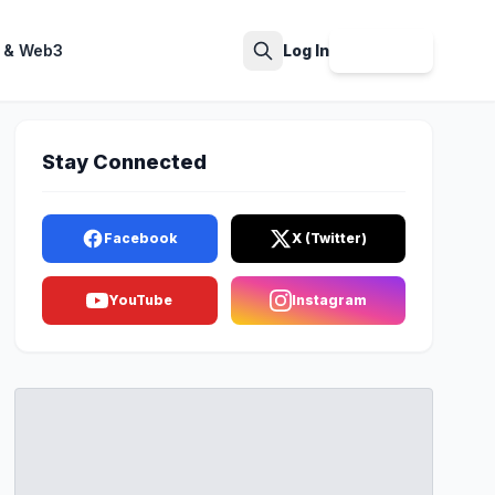
 & Web3
Log In
Sign Up
Search
Stay Connected
Facebook
X (Twitter)
YouTube
Instagram