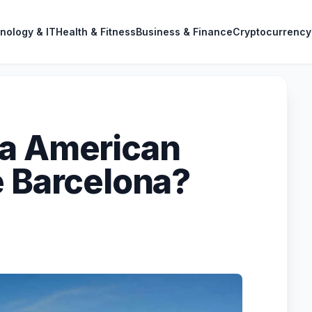
nology & IT
Health & Fitness
Business & Finance
Cryptocurrency
 a American
e Barcelona?