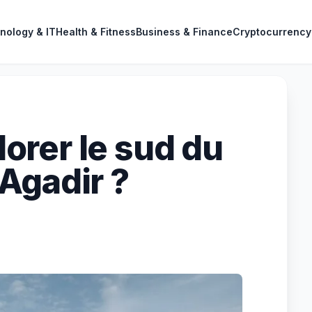
nology & IT
Health & Fitness
Business & Finance
Cryptocurrency
rer le sud du
Agadir ?