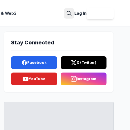
 & Web3
Log In
Sign Up
Search
Stay Connected
Facebook
X (Twitter)
YouTube
Instagram