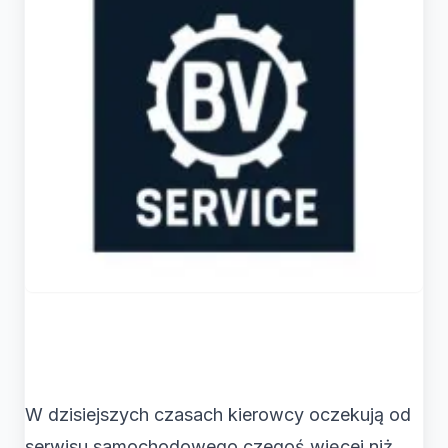
W dzisiejszych czasach kierowcy oczekują od
serwisu samochodowego czegoś więcej niż