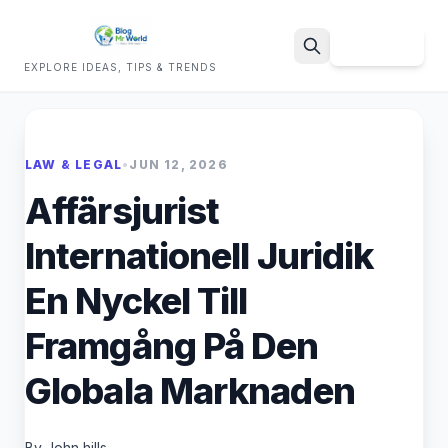
Sign Up
EXPLORE IDEAS, TIPS & TRENDS
Search
LAW & LEGAL
•
JUN 12, 2026
Affärsjurist
Internationell Juridik
En Nyckel Till
Framgång På Den
Globala Marknaden
By John hills