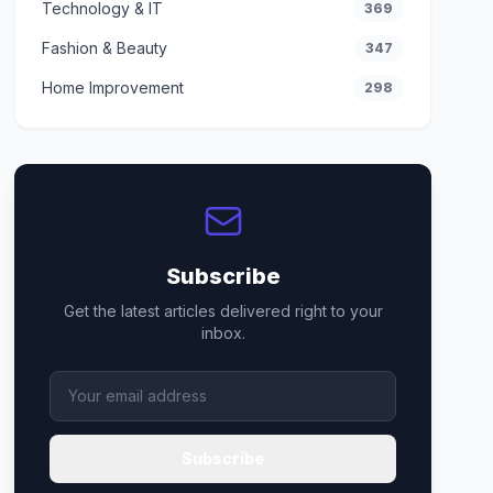
Technology & IT
369
Fashion & Beauty
347
Home Improvement
298
Subscribe
Get the latest articles delivered right to your
inbox.
Subscribe