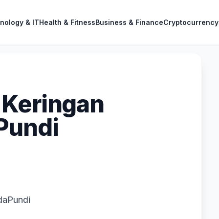
nology & IT
Health & Fitness
Business & Finance
Cryptocurrency
 Keringan
Pundi
daPundi