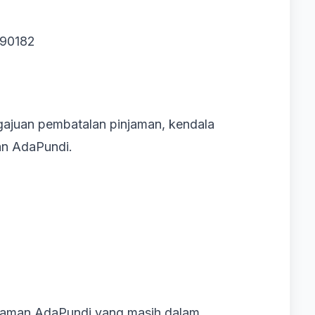
390182
ajuan pembatalan pinjaman, kendala
an AdaPundi.
njaman AdaPundi yang masih dalam