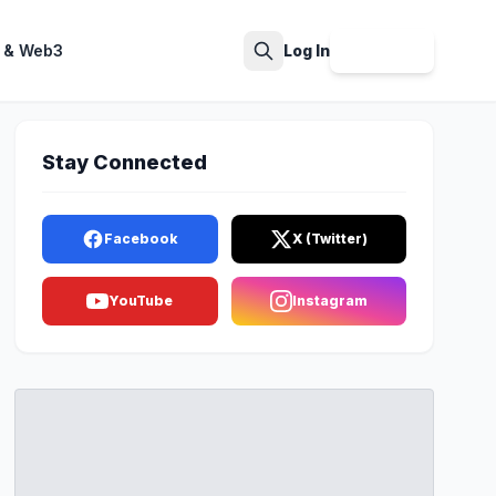
 & Web3
Log In
Sign Up
Search
Stay Connected
Facebook
X (Twitter)
YouTube
Instagram